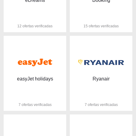
eDreams
Booking
12 ofertas verificadas
15 ofertas verificadas
easyJet holidays
Ryanair
7 ofertas verificadas
7 ofertas verificadas