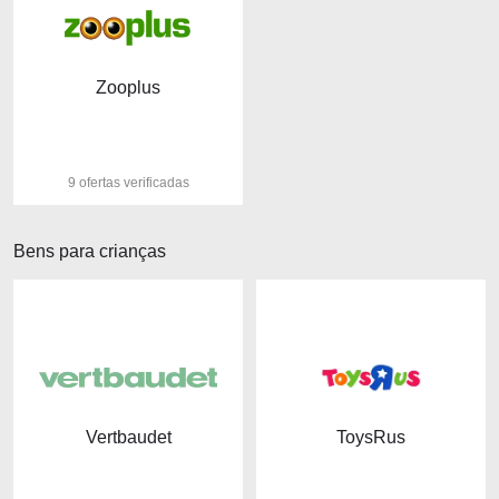
Zooplus
9 ofertas verificadas
Bens para crianças
Vertbaudet
ToysRus