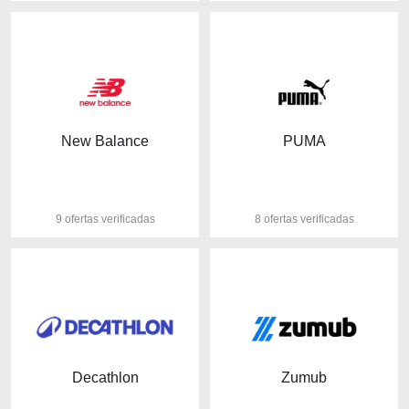
New Balance
PUMA
9 ofertas verificadas
8 ofertas verificadas
Decathlon
Zumub