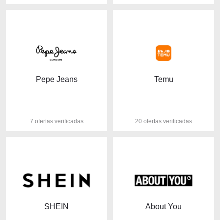
Pepe Jeans
Temu
7 ofertas verificadas
20 ofertas verificadas
SHEIN
About You