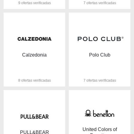
9 ofertas verificadas
7 ofertas verificadas
Calzedonia
Polo Club
8 ofertas verificadas
7 ofertas verificadas
United Colors of
PULL&BEAR