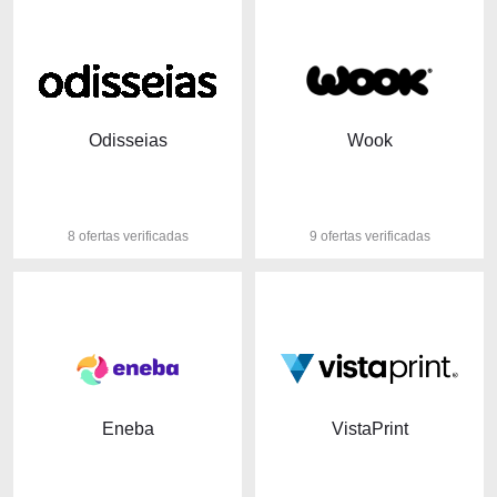
Odisseias
Wook
8 ofertas verificadas
9 ofertas verificadas
Eneba
VistaPrint