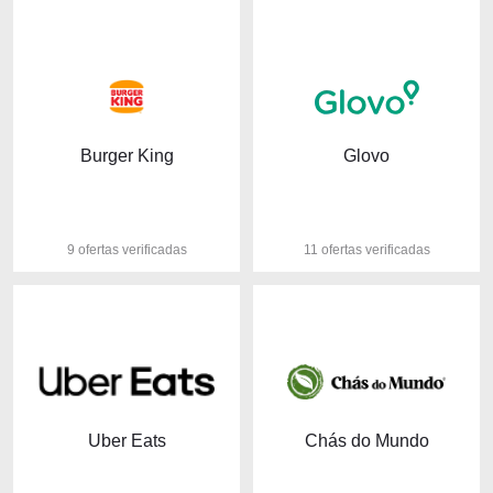
Burger King
Glovo
9 ofertas verificadas
11 ofertas verificadas
Uber Eats
Chás do Mundo