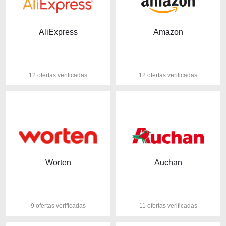
AliExpress
Amazon
12 ofertas verificadas
12 ofertas verificadas
Worten
Auchan
9 ofertas verificadas
11 ofertas verificadas