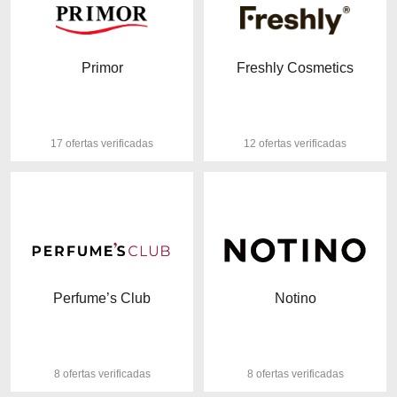
Primor
Freshly Cosmetics
17 ofertas verificadas
12 ofertas verificadas
Perfume’s Club
Notino
8 ofertas verificadas
8 ofertas verificadas