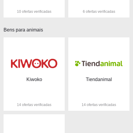
10 ofertas verificadas
6 ofertas verificadas
Bens para animais
Kiwoko
Tiendanimal
14 ofertas verificadas
14 ofertas verificadas