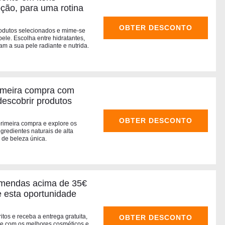
ção, para uma rotina
OBTER DESCONTO
odutos selecionados e mime-se
ele. Escolha entre hidratantes,
m a sua pele radiante e nutrida.
imeira compra com
descobrir produtos
OBTER DESCONTO
imeira compra e explore os
gredientes naturais de alta
 de beleza única.
comendas acima de 35€
e esta oportunidade
tos e receba a entrega gratuita,
OBTER DESCONTO
e com os melhores cosméticos e