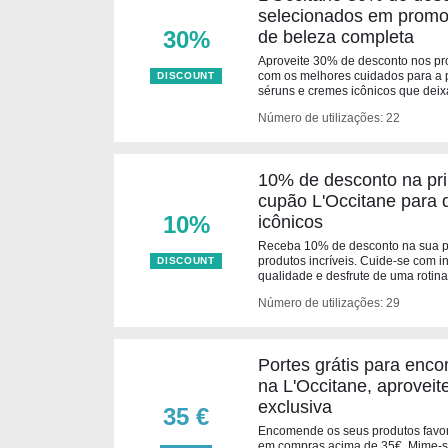
selecionados em promo
30%
de beleza completa
Aproveite 30% de desconto nos pr
com os melhores cuidados para a p
DISCOUNT
séruns e cremes icônicos que deixa
Número de utilizações: 22
10% de desconto na pr
cupão L'Occitane para 
10%
icônicos
Receba 10% de desconto na sua pr
produtos incríveis. Cuide-se com in
DISCOUNT
qualidade e desfrute de uma rotina
Número de utilizações: 29
Portes grátis para en
na L'Occitane, aproveit
exclusiva
35 €
Encomende os seus produtos favori
em compras acima de 35€. Mime-s