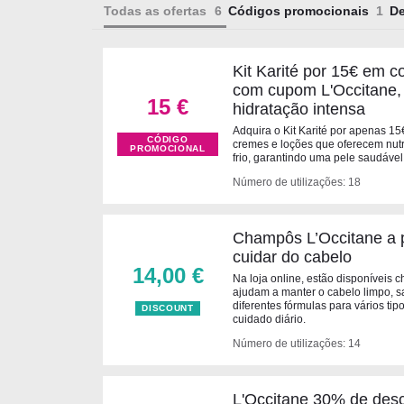
Todas as ofertas
Códigos promocionais
D
Kit Karité por 15€ em 
com cupom L'Occitane, 
15 €
hidratação intensa
Adquira o Kit Karité por apenas 15€
CÓDIGO
cremes e loções que oferecem nutr
PROMOCIONAL
frio, garantindo uma pele saudável
Número de utilizações: 18
Champôs L’Occitane a p
cuidar do cabelo
14,00 €
Na loja online, estão disponíveis 
ajudam a manter o cabelo limpo, sa
diferentes fórmulas para vários ti
DISCOUNT
cuidado diário.
Número de utilizações: 14
L'Occitane 30% de desc