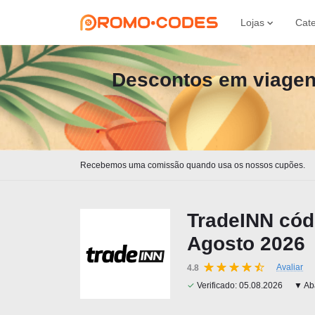
Lojas
Cate
Descontos em viagen
Recebemos uma comissão quando usa os nossos cupões.
TradeINN cód
Agosto 2026
Avaliar
4.8
✓
Verificado:
05.08.2026
▼ Aba