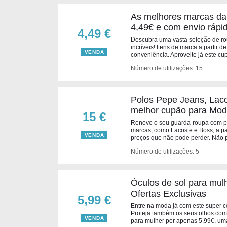
As melhores marcas da
4,49€ e com envio rápi
4,49 €
Descubra uma vasta seleção de r
incríveis! Itens de marca a partir 
VENDA
conveniência. Aproveite já este c
Número de utilizações: 15
Polos Pepe Jeans, Laco
melhor cupão para Mo
15 €
Renove o seu guarda-roupa com 
marcas, como Lacoste e Boss, a part
VENDA
preços que não pode perder. Não 
Número de utilizações: 5
Óculos de sol para mul
Ofertas Exclusivas
5,99 €
Entre na moda já com este super 
Proteja também os seus olhos com 
VENDA
para mulher por apenas 5,99€, um