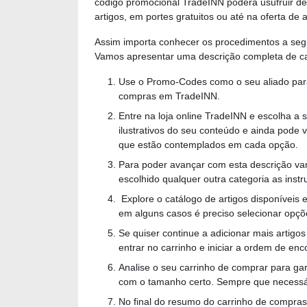
código promocional TradeINN poderá usufruir de
artigos, em portes gratuitos ou até na oferta de a
Assim importa conhecer os procedimentos a se
Vamos apresentar uma descrição completa de ca
Use o Promo-Codes como o seu aliado para
compras em TradeINN.
Entre na loja online TradeINN e escolha 
ilustrativos do seu conteúdo e ainda pode v
que estão contemplados em cada opção.
Para poder avançar com esta descrição v
escolhido qualquer outra categoria as instr
Explore o catálogo de artigos disponíveis 
em alguns casos é preciso selecionar opç
Se quiser continue a adicionar mais artigo
entrar no carrinho e iniciar a ordem de en
Analise o seu carrinho de comprar para ga
com o tamanho certo. Sempre que necessár
No final do resumo do carrinho de compras 