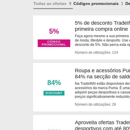
Todas as ofertas
Códigos promocionais
D
5% de desconto TradeI
primeira compra online
5%
Faça agora mesmo a sua primeira
de moda, lifestyle e desporto. Use
CÓDIGO
desconto de 5%. Não perca esta o
PROMOCIONAL
Número de utilizações: 124
Roupa e acessórios Pu
84% na secção de sald
84%
Na TradeINN estão disponíveis de
acessórios da marca Puma. É uma 
adquirir peças desportivas e casu
DISCOUNT
preços significativamente reduzido
Número de utilizações: 28
Aproveita ofertas Trade
desportivos com até 80