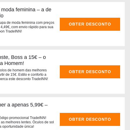
 moda feminina – a de
do
oupa de moda feminina com preços
OBTER DESCONTO
de 4,49€, com envio rápido para sua
upon TradeINN!
ste, Boss a 15€ – o
da Homem!
polos de homem das melhores
OBTER DESCONTO
ir de 15€. Estilo e conforto a
perca este desconto TradeINN!
her a apenas 5,99€ –
código promocional TradeINN!
OBTER DESCONTO
as melhores lentes. Óculos de sol
a oportunidade única!