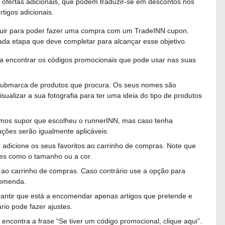
 ofertas adicionais, que podem traduzir-se em descontos nos
rtigos adicionais.
guir para poder fazer uma compra com um TradeINN cupon.
da etapa que deve completar para alcançar esse objetivo.
 encontrar os códigos promocionais que pode usar nas suas
a submarca de produtos que procura. Os seus nomes são
isualizar a sua fotografia para ter uma ideia do tipo de produtos
amos supor que escolheu o runnerINN, mas caso tenha
uções serão igualmente aplicáveis.
e adicione os seus favoritos ao carrinho de compras. Note que
ões como o tamanho ou a cor.
s ao carrinho de compras. Caso contrário use a opção para
comenda.
rantir que está a encomendar apenas artigos que pretende e
io pode fazer ajustes.
encontra a frase “Se tiver um código promocional, clique aqui”.