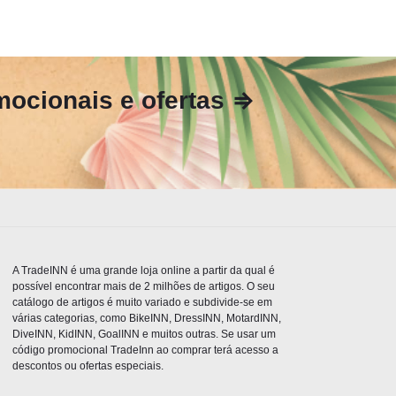
ocionais e ofertas ⇒
A TradeINN é uma grande loja online a partir da qual é
possível encontrar mais de 2 milhões de artigos. O seu
catálogo de artigos é muito variado e subdivide-se em
várias categorias, como BikeINN, DressINN, MotardINN,
DiveINN, KidINN, GoalINN e muitos outras. Se usar um
código promocional TradeInn ao comprar terá acesso a
descontos ou ofertas especiais.