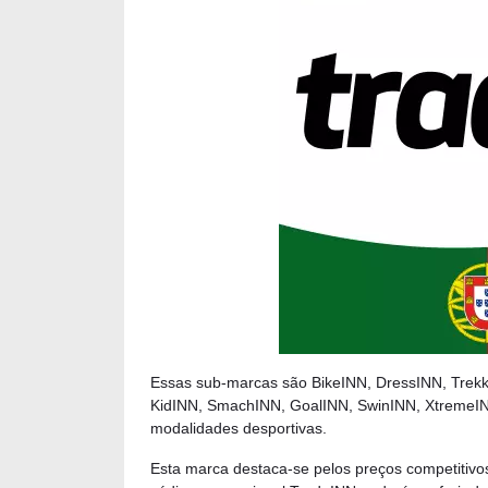
Essas sub-marcas são BikeINN, DressINN, Trek
KidINN, SmachINN, GoalINN, SwinINN, XtremeINN
modalidades desportivas.
Esta marca destaca-se pelos preços competitiv