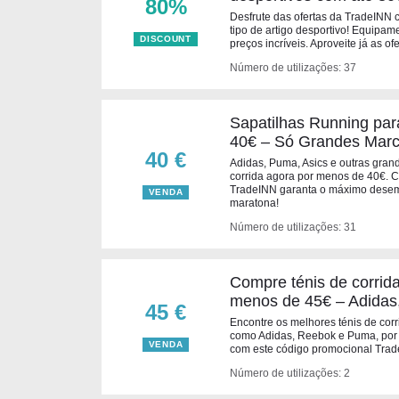
80%
Desfrute das ofertas da TradeINN
tipo de artigo desportivo! Equipa
DISCOUNT
preços incríveis. Aproveite já as of
Número de utilizações: 37
Sapatilhas Running p
40€ – Só Grandes Mar
40 €
Adidas, Puma, Asics e outras gran
corrida agora por menos de 40€. 
TradeINN garanta o máximo desem
VENDA
maratona!
Número de utilizações: 31
Compre ténis de corrid
menos de 45€ – Adidas
45 €
Encontre os melhores ténis de corr
como Adidas, Reebok e Puma, por
VENDA
com este código promocional Trad
Número de utilizações: 2