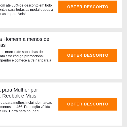
 com até 80% de desconto em todo
OBTER DESCONTO
mentos para todas as modalidades a
ertas imperdíveis!
ara Homem a menos de
cas
des marcas de sapatilhas de
OBTER DESCONTO
Com este código promocional
penho e comece a treinar para a
a para Mulher por
, Reebok e Mais
ida para mulher, incluindo marcas
OBTER DESCONTO
 menos de 45€. Promoção válida
eINN. Corra para poupar!