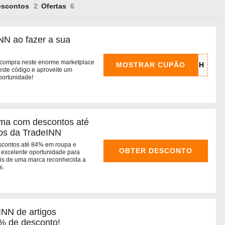
escontos
Ofertas
NN ao fazer a sua
 compra neste enorme marketplace
MOSTRAR CUPÃO
 este código e aproveite um
portunidade!
ma com descontos até
os da TradeINN
scontos até 84% em roupa e
OBTER DESCONTO
excelente oportunidade para
ais de uma marca reconhecida a
s.
INN de artigos
% de desconto!