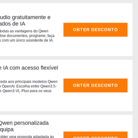
dio gratuitamente e
ados de IA
OBTER DESCONTO
 todas as vantagens do Qwen
alise documentos, programe, faça
 com um único assistente de IA.
 IA com acesso flexível
aceda aos principais modelos Qwen
OBTER DESCONTO
m OpenAI. Escolha entre Qwen3.5-
e Qwen3-VL-Plus para os seus
Qwen personalizada
equipa
 obter uma proposta adaptada às