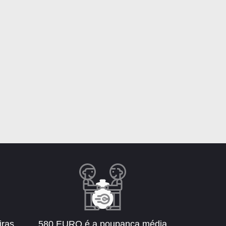
iras
580 EURO é a poupança média