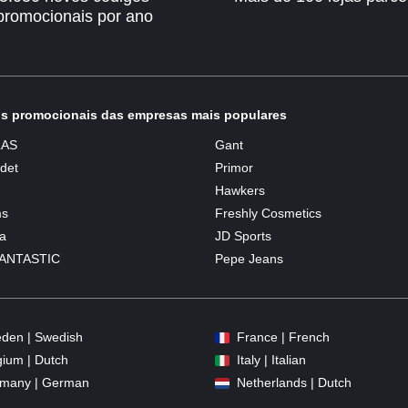
promocionais por ano
s promocionais das empresas mais populares
AS
Gant
det
Primor
Hawkers
ms
Freshly Cosmetics
a
JD Sports
ANTASTIC
Pepe Jeans
den | Swedish
France | French
gium | Dutch
Italy | Italian
many | German
Netherlands | Dutch