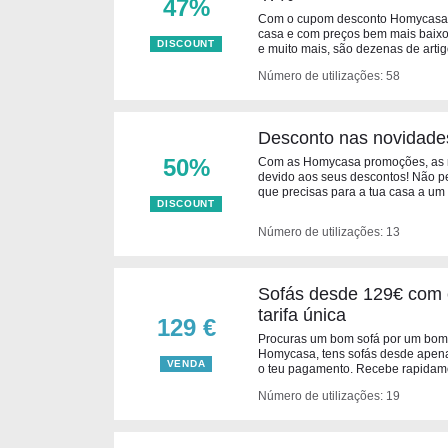
47%
Com o cupom desconto Homycasa p
casa e com preços bem mais baixos
DISCOUNT
e muito mais, são dezenas de art
Número de utilizações: 58
Desconto nas novidade
50%
Com as Homycasa promoções, as n
devido aos seus descontos! Não p
que precisas para a tua casa a um p
DISCOUNT
Número de utilizações: 13
Sofás desde 129€ com e
tarifa única
129 €
Procuras um bom sofá por um bom
Homycasa, tens sofás desde apena
VENDA
o teu pagamento. Recebe rapidame
Número de utilizações: 19