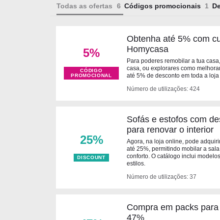
Todas as ofertas
Códigos promocionais
D
Obtenha até 5% com c
Homycasa
5%
Para poderes remobilar a tua casa,
casa, ou explorares como melhorar 
CÓDIGO
até 5% de desconto em toda a loja
PROMOCIONAL
Número de utilizações: 424
Sofás e estofos com d
para renovar o interior
25%
Agora, na loja online, pode adquir
até 25%, permitindo mobilar a sala 
conforto. O catálogo inclui model
DISCOUNT
estilos.
Número de utilizações: 37
Compra em packs para 
47%