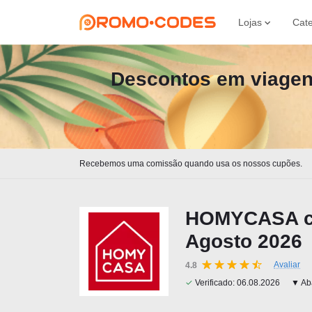
Lojas
Cate
Descontos em viagen
Recebemos uma comissão quando usa os nossos cupões.
HOMYCASA có
Agosto 2026
Avaliar
4.8
✓
Verificado:
06.08.2026
▼ Aba