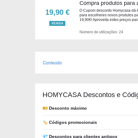
Compra produtos para a
19,90 €
O Cupom desconto Homycasa dá-te
para escolheres novos produtos par
19,90€! Aproveita estes preços par
VENDA
Número de utilizações: 24
Conteúdo
HOMYCASA Descontos e Códig
🎫 Desconto máximo
🏷️ Códigos promocionais
💎 Descontos para clientes antigos