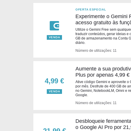
OFERTA ESPECIAL
Experimente o Gemini 
acesso gratuito às funç
Utilize o Gemini Free sem qualquer
traduzir conteúdos, gerar ideias e 
VENDA
GB de armazenamento na Conta Goo
diário.
Número de utilizações: 11
Aumente a sua produti
Plus por apenas 4,99 €
4,99 €
Ative código Gemini e aproveite o 
por mês. Desfrute de 400 GB de 
no Gemini, NotebookLM, Omni e re
VENDA
Google.
Número de utilizações: 11
Desbloqueie ferrament
o Google AI Pro por 21,
21,99 €